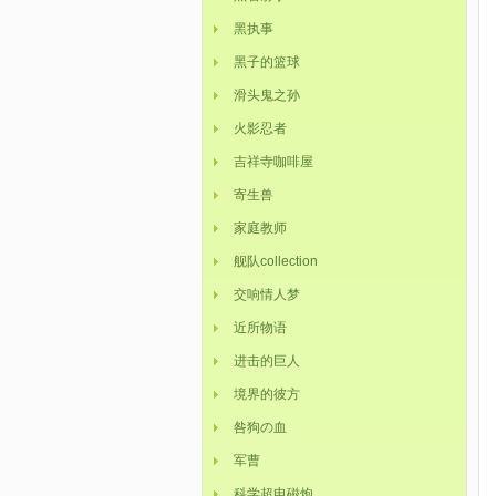
黑执事
黑子的篮球
滑头鬼之孙
火影忍者
吉祥寺咖啡屋
寄生兽
家庭教师
舰队collection
交响情人梦
近所物语
进击的巨人
境界的彼方
咎狗の血
军曹
科学超电磁炮