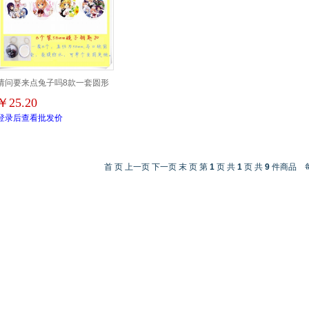
请问要来点兔子吗8款一套圆形
￥25.20
镜子钥匙扣58mm
登录后查看批发价
首 页 上一页 下一页 末 页 第
1
页 共
1
页 共
9
件商品 