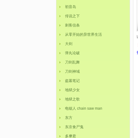
初音岛
传说之下
刺客信条
从零开始的异世界生活
大剑
弹丸论破
刀剑乱舞
刀剑神域
盗墓笔记
地狱少女
地狱之歌
电锯人 chain saw man
东方
东京食尸鬼
多摩君