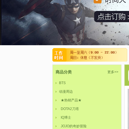
商品分类
更多>>
BTS
动漫周边
★热销产品★
DOTA2刀塔
IQ博士
JOJO的奇妙冒险