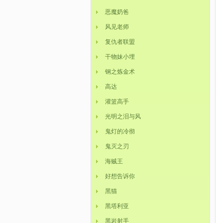
恶魔奶爸
风见老师
复仇者联盟
干物妹小埋
钢之炼金术
高达
灌篮高手
光明之泪与风
鬼灯的冷彻
鬼灭之刃
海贼王
好想告诉你
黑猫
黑塔利亚
黑岩射手