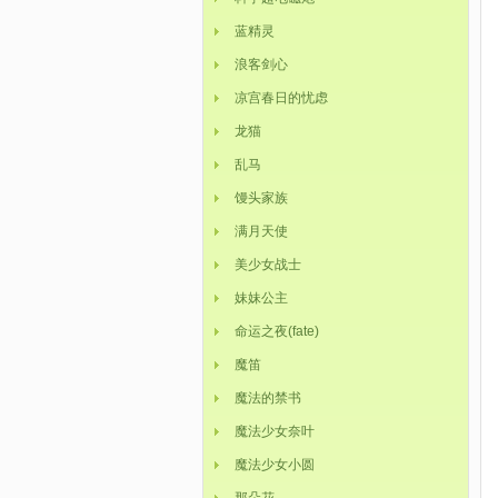
蓝精灵
浪客剑心
凉宫春日的忧虑
龙猫
乱马
馒头家族
满月天使
美少女战士
妹妹公主
命运之夜(fate)
魔笛
魔法的禁书
魔法少女奈叶
魔法少女小圆