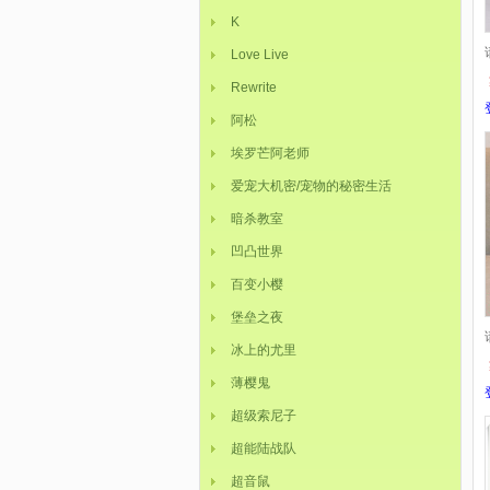
K
Love Live
Rewrite
阿松
埃罗芒阿老师
爱宠大机密/宠物的秘密生活
暗杀教室
凹凸世界
百变小樱
堡垒之夜
冰上的尤里
薄樱鬼
超级索尼子
超能陆战队
超音鼠