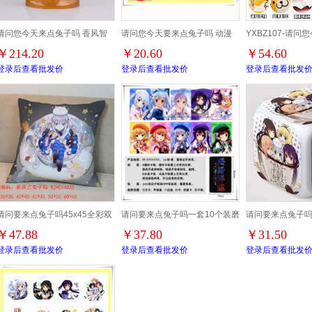
请问您今天来点兔子吗 香风智
请问您今天要来点兔子吗 动漫
YXBZ107-请
￥214.20
￥20.60
￥54.60
乃 盒装手办摆件模型 16CM
马口铁徽章胸章圆形布纹胸针 8
子吗动漫百变异形抱
登录后查看批发价
登录后查看批发价
登录后查看批发
0.4KG 彩盒尺寸：
款一套 58MM
24X20X23.5CM 一箱18个
请问要来点兔子吗45x45全彩双
请问要来点兔子吗一套10个装磨
请问要来点兔子
￥47.88
￥37.80
￥31.50
面方抱枕
砂卡贴5套起批
盒装闹钟
登录后查看批发价
登录后查看批发价
登录后查看批发