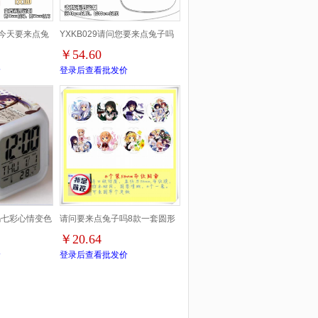
问您今天要来点兔
YXKB029请问您要来点兔子吗
￥54.60
枕 40X50
异形帆布购物挎包提前2天订货
价
登录后查看批发价
吗七彩心情变色
请问要来点兔子吗8款一套圆形
￥20.64
布纹胸针胸章58mm
价
登录后查看批发价