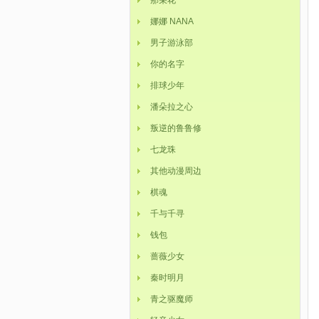
那朵花
娜娜 NANA
男子游泳部
你的名字
排球少年
潘朵拉之心
叛逆的鲁鲁修
七龙珠
其他动漫周边
棋魂
千与千寻
钱包
蔷薇少女
秦时明月
青之驱魔师