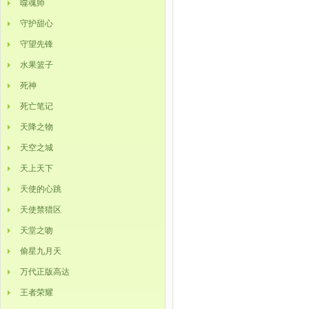
噬魂师
守护甜心
守望先锋
水果篮子
死神
死亡笔记
天降之物
天空之城
天上天下
天使的心跳
天使禁猎区
天堂之吻
偷星九月天
万代正版高达
王者荣耀