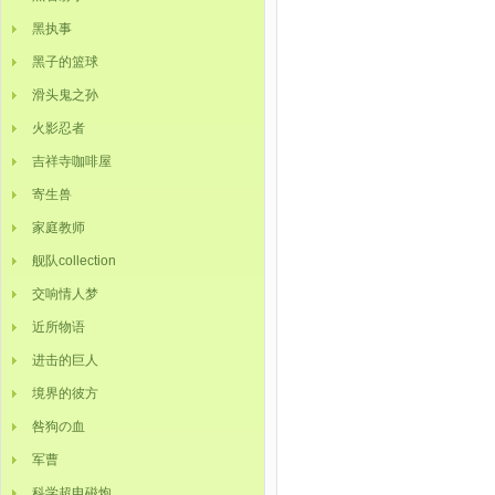
黑执事
黑子的篮球
滑头鬼之孙
火影忍者
吉祥寺咖啡屋
寄生兽
家庭教师
舰队collection
交响情人梦
近所物语
进击的巨人
境界的彼方
咎狗の血
军曹
科学超电磁炮