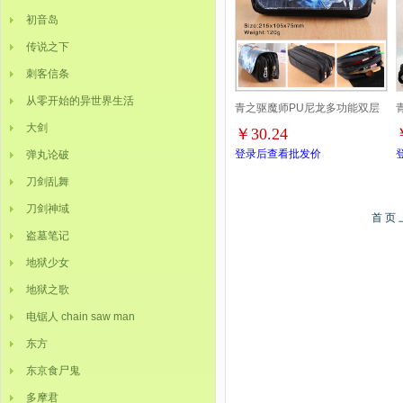
初音岛
传说之下
刺客信条
从零开始的异世界生活
青之驱魔师PU尼龙多功能双层
大剑
￥30.24
拉链翻盖钱包笔袋
3
登录后查看批发价
弹丸论破
刀剑乱舞
刀剑神域
首 页
盗墓笔记
地狱少女
地狱之歌
电锯人 chain saw man
东方
东京食尸鬼
多摩君