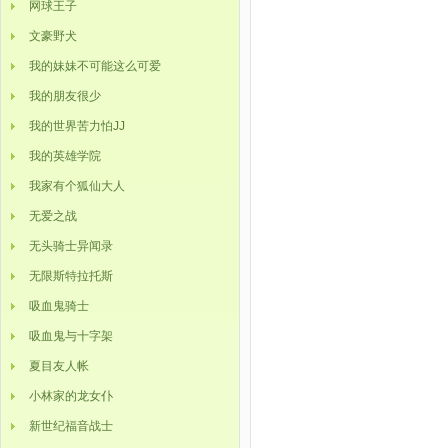
网球王子
文豪野犬
我的妹妹不可能这么可爱
我的朋友很少
我的世界苦力怕JJ
我的英雄学院
我家有个狐仙大人
无爱之战
无头骑士异闻录
无限斯特拉托斯
吸血鬼骑士
吸血鬼与十字架
夏目友人帐
小林家的龙女仆
新世纪福音战士