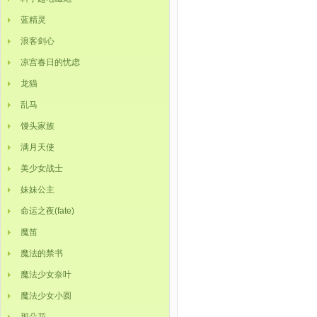
蓝精灵
浪客剑心
凉宫春日的忧虑
龙猫
乱马
馒头家族
满月天使
美少女战士
妹妹公主
命运之夜(fate)
魔笛
魔法的禁书
魔法少女奈叶
魔法少女小圆