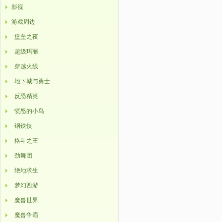
影视
游戏周边
堡垒之夜
超级玛丽
穿越火线
地下城与勇士
反恐精英
愤怒的小鸟
钢铁侠
格斗之王
劲舞团
绝地求生
梦幻西游
魔兽世界
魔兽争霸