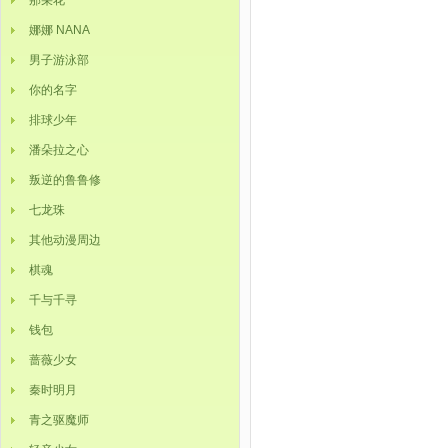
那朵花
娜娜 NANA
男子游泳部
你的名字
排球少年
潘朵拉之心
叛逆的鲁鲁修
七龙珠
其他动漫周边
棋魂
千与千寻
钱包
蔷薇少女
秦时明月
青之驱魔师