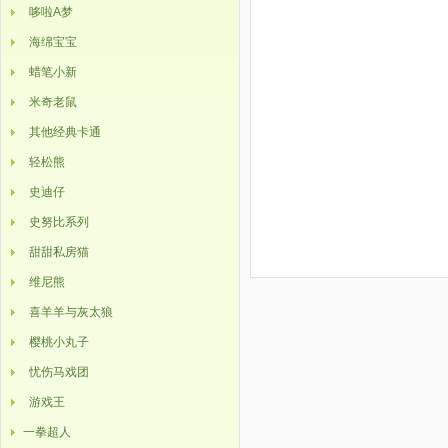
哆啦A梦
海绵宝宝
蜡笔小新
米奇老鼠
其他经典卡通
轻松熊
史迪仔
史努比系列
甜甜私房猫
维尼熊
喜羊羊与灰太狼
樱桃小丸子
忧伤马戏团
游戏王
一拳超人