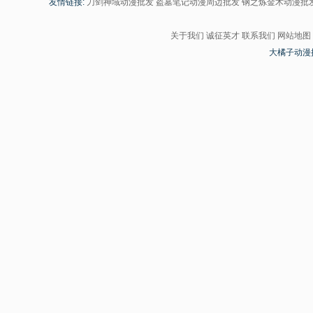
友情链接:
刀剑神域动漫批发
盗墓笔记动漫周边批发
钢之炼金术动漫批
关于我们
诚征英才
联系我们
网站地图
大橘子动漫