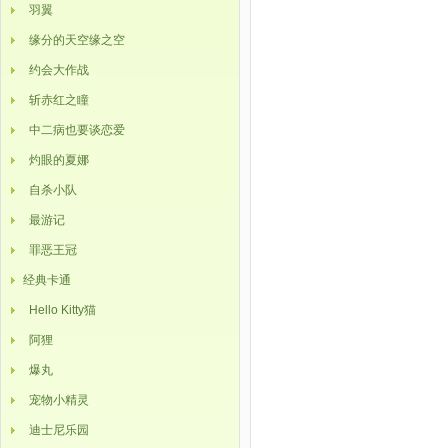
羽翼
缘分的天空缘之空
约会大作战
斩赤红之瞳
中二病也要谈恋爱
灼眼的夏娜
自杀小队
最游记
罪恶王冠
经典卡通
Hello Kitty猫
阿狸
爆丸
宠物小精灵
迪士尼乐园