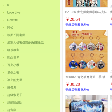
K
BZ1086-青之驱魔师彩印马克杯
Love Live
￥20.64
Rewrite
登录后查看批发价
阿松
埃罗芒阿老师
爱宠大机密/宠物的秘密生活
暗杀教室
凹凸世界
百变小樱
堡垒之夜
YSK066-青之驱魔师第二季-动
冰上的尤里
￥30.20
漫-8款版装圆形镜子钥匙扣
薄樱鬼
登录后查看批发价
超级索尼子
58MM
超能陆战队
超音鼠