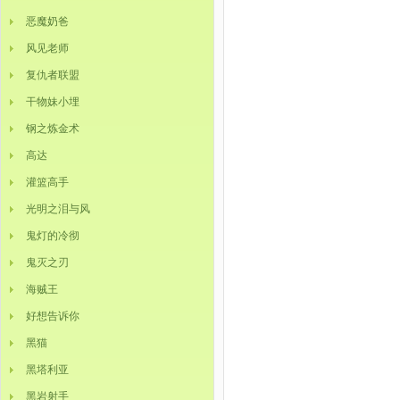
恶魔奶爸
风见老师
复仇者联盟
干物妹小埋
钢之炼金术
高达
灌篮高手
光明之泪与风
鬼灯的冷彻
鬼灭之刃
海贼王
好想告诉你
黑猫
黑塔利亚
黑岩射手