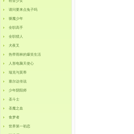
轻音少女
请问要来点兔子吗
驱魔少年
全职高手
全职猎人
犬夜叉
热带雨林的爆笑生活
人形电脑天使心
瑞克与莫蒂
塞尔达传说
少年阴阳师
圣斗士
圣魔之血
食梦者
世界第一初恋