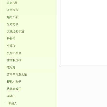
哆啦A梦
海绵宝宝
蜡笔小新
米奇老鼠
其他经典卡通
轻松熊
史迪仔
史努比系列
甜甜私房猫
维尼熊
喜羊羊与灰太狼
樱桃小丸子
忧伤马戏团
游戏王
一拳超人