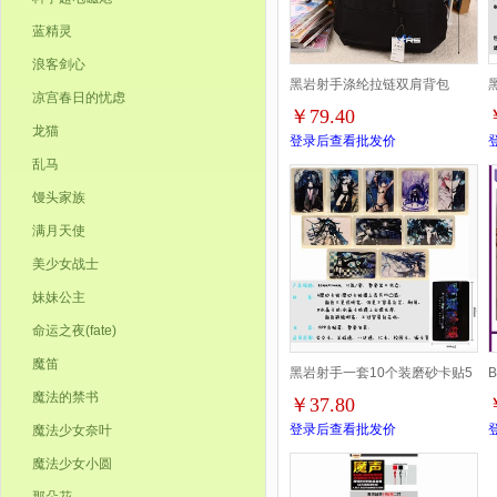
蓝精灵
浪客剑心
黑岩射手涤纶拉链双肩背包
凉宫春日的忧虑
￥79.40
龙猫
登录后查看批发价
乱马
馒头家族
满月天使
美少女战士
妹妹公主
命运之夜(fate)
魔笛
黑岩射手一套10个装磨砂卡贴5
魔法的禁书
￥37.80
套起批
登录后查看批发价
魔法少女奈叶
魔法少女小圆