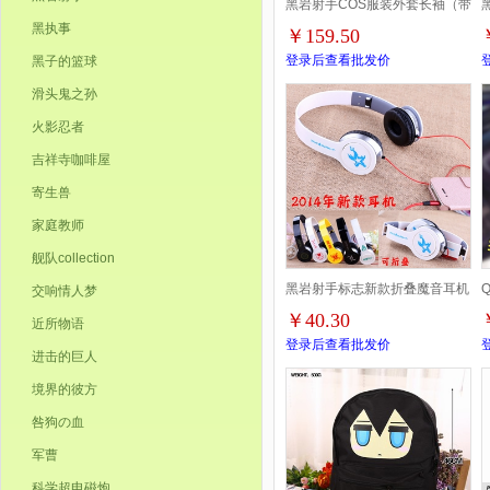
黑岩射手COS服装外套长袖（带
黑执事
￥159.50
帽子）拉链卫衣M L XL XXL
登录后查看批发价
黑子的篮球
XXXL
滑头鬼之孙
火影忍者
吉祥寺咖啡屋
寄生兽
家庭教师
舰队collection
黑岩射手标志新款折叠魔音耳机
交响情人梦
￥40.30
近所物语
恤
登录后查看批发价
进击的巨人
境界的彼方
咎狗の血
军曹
科学超电磁炮