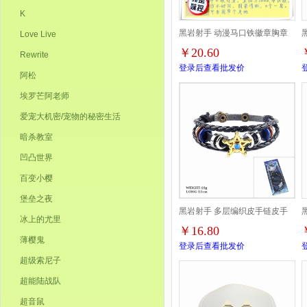
K
黑岩射手 动漫马口铁徽章胸章
Love Live
￥20.60
Rewrite
圆形布纹胸针 8款一套 58MM
登录后查看批发价
阿松
埃罗芒阿老师
爱宠大机密/宠物的秘密生活
暗杀教室
凹凸世界
百变小樱
堡垒之夜
黑岩射手 多层编织皮手链皮手
冰上的尤里
￥16.80
环 22CM 22G
薄樱鬼
登录后查看批发价
超级索尼子
超能陆战队
超音鼠