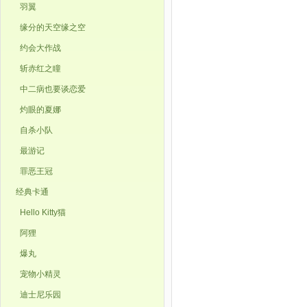
羽翼
缘分的天空缘之空
约会大作战
斩赤红之瞳
中二病也要谈恋爱
灼眼的夏娜
自杀小队
最游记
罪恶王冠
经典卡通
Hello Kitty猫
阿狸
爆丸
宠物小精灵
迪士尼乐园