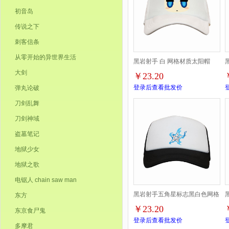
初音岛
传说之下
刺客信条
从零开始的异世界生活
黑岩射手 白 网格材质太阳帽
大剑
￥23.20
登录后查看批发价
弹丸论破
刀剑乱舞
刀剑神域
盗墓笔记
地狱少女
地狱之歌
电锯人 chain saw man
黑岩射手五角星标志黑白色网格
东方
￥23.20
东京食尸鬼
透气帽子
登录后查看批发价
多摩君