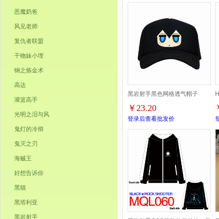
恶魔奶爸
风见老师
复仇者联盟
干物妹小埋
钢之炼金术
高达
黑岩射手黑色网格透气帽子
灌篮高手
￥23.20
光明之泪与风
登录后查看批发价
鬼灯的冷彻
鬼灭之刃
海贼王
好想告诉你
黑猫
黑塔利亚
黑岩射手