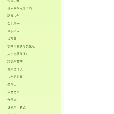
轻音少女
请问要来点兔子吗
驱魔少年
全职高手
全职猎人
犬夜叉
热带雨林的爆笑生活
人形电脑天使心
瑞克与莫蒂
塞尔达传说
少年阴阳师
圣斗士
圣魔之血
食梦者
世界第一初恋