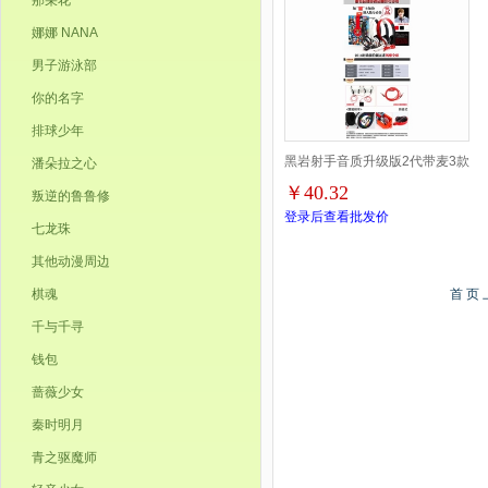
那朵花
娜娜 NANA
男子游泳部
你的名字
排球少年
黑岩射手音质升级版2代带麦3款
潘朵拉之心
￥40.32
叛逆的鲁鲁修
头戴式耳机单款出
登录后查看批发价
七龙珠
其他动漫周边
棋魂
首 页
千与千寻
钱包
蔷薇少女
秦时明月
青之驱魔师