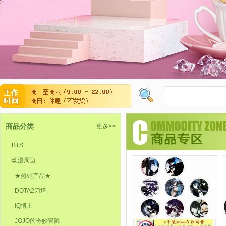
商品分类
更多>>
BTS
动漫周边
★热销产品★
DOTA2刀塔
IQ博士
JOJO的奇妙冒险