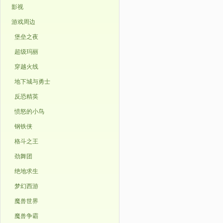
影视
游戏周边
堡垒之夜
超级玛丽
穿越火线
地下城与勇士
反恐精英
愤怒的小鸟
钢铁侠
格斗之王
劲舞团
绝地求生
梦幻西游
魔兽世界
魔兽争霸