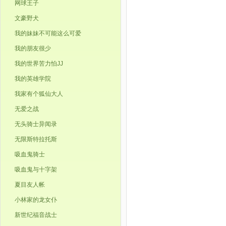
网球王子
文豪野犬
我的妹妹不可能这么可爱
我的朋友很少
我的世界苦力怕JJ
我的英雄学院
我家有个狐仙大人
无爱之战
无头骑士异闻录
无限斯特拉托斯
吸血鬼骑士
吸血鬼与十字架
夏目友人帐
小林家的龙女仆
新世纪福音战士