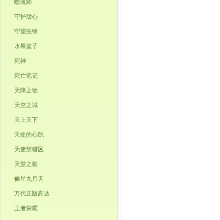
噬魂师
守护甜心
守望先锋
水果篮子
死神
死亡笔记
天降之物
天空之城
天上天下
天使的心跳
天使禁猎区
天堂之吻
偷星九月天
万代正版高达
王者荣耀