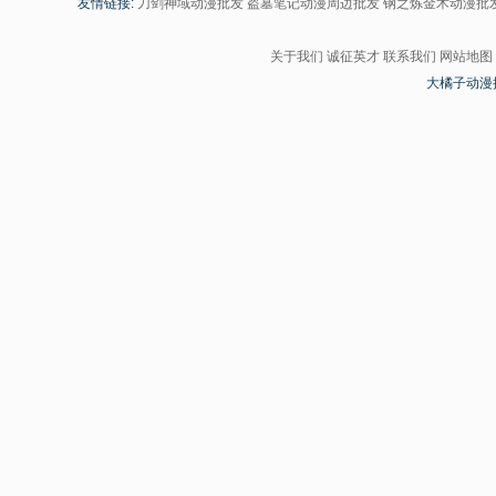
友情链接:
刀剑神域动漫批发
盗墓笔记动漫周边批发
钢之炼金术动漫批
关于我们
诚征英才
联系我们
网站地图
大橘子动漫