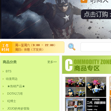
商品分类
更多>>
BTS
动漫周边
★热销产品★
DOTA2刀塔
IQ博士
JOJO的奇妙冒险