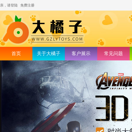
亲，请登陆
免费注册
首页
关于大橘子
客户展示
常见问题