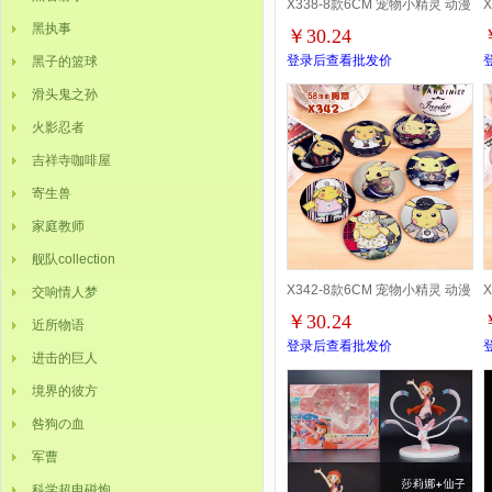
X338-8款6CM 宠物小精灵 动漫
黑执事
￥30.24
马口铁覆膜胸章
登录后查看批发价
黑子的篮球
滑头鬼之孙
火影忍者
吉祥寺咖啡屋
寄生兽
家庭教师
舰队collection
X342-8款6CM 宠物小精灵 动漫
交响情人梦
￥30.24
近所物语
马口铁覆膜胸章
登录后查看批发价
进击的巨人
境界的彼方
咎狗の血
军曹
科学超电磁炮