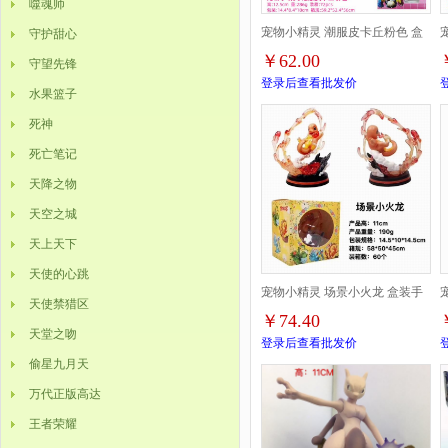
噬魂师
宠物小精灵 潮服皮卡丘粉色 盒
守护甜心
￥62.00
守望先锋
装手办摆件模型12.5CM
登录后查看批发价
水果篮子
0.29KGS 14.4X8.4X18CM 每箱
死神
72个
死亡笔记
天降之物
天空之城
天上天下
天使的心跳
宠物小精灵 场景小火龙 盒装手
天使禁猎区
￥74.40
办摆件模型 11CM 190G 彩盒尺
天堂之吻
登录后查看批发价
偷星九月天
寸：14.5X10X14.5CM 一箱60
万代正版高达
个
王者荣耀