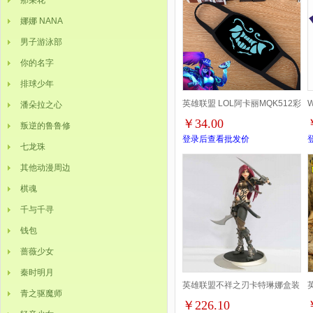
那朵花
娜娜 NANA
男子游泳部
你的名字
排球少年
英雄联盟 LOL阿卡丽MQK512彩
潘朵拉之心
￥34.00
叛逆的鲁鲁修
印太空棉口罩 5个起批
登录后查看批发价
七龙珠
其他动漫周边
棋魂
千与千寻
钱包
蔷薇少女
秦时明月
英雄联盟不祥之刃卡特琳娜盒装
青之驱魔师
￥226.10
公仔手办高25CM