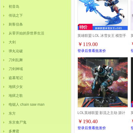
初音岛
传说之下
刺客信条
从零开始的异世界生活
英雄联盟 LOL 冰雪女王 模型手
大剑
￥119.00
办盒装摆件公仔 19X32CM 一箱
登录后查看批发价
弹丸论破
12个
刀剑乱舞
刀剑神域
盗墓笔记
地狱少女
地狱之歌
电锯人 chain saw man
LOL英雄联盟 影流之主劫 源计
东方
￥190.40
东京食尸鬼
划合金装备盒装公仔手办高
登录后查看批发价
多摩君