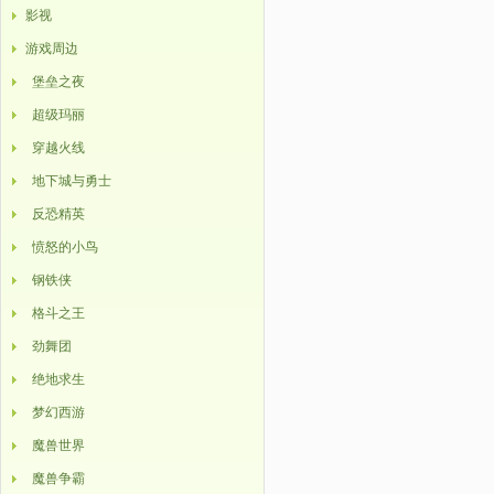
影视
游戏周边
堡垒之夜
超级玛丽
穿越火线
地下城与勇士
反恐精英
愤怒的小鸟
钢铁侠
格斗之王
劲舞团
绝地求生
梦幻西游
魔兽世界
魔兽争霸