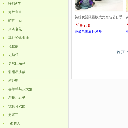
哆啦A梦
海绵宝宝
英雄联盟限量版大龙盒装公仔手
蜡笔小新
￥86.80
办高13CM
米奇老鼠
登录后查看批发价
其他经典卡通
轻松熊
首 页
史迪仔
史努比系列
甜甜私房猫
维尼熊
喜羊羊与灰太狼
樱桃小丸子
忧伤马戏团
游戏王
一拳超人