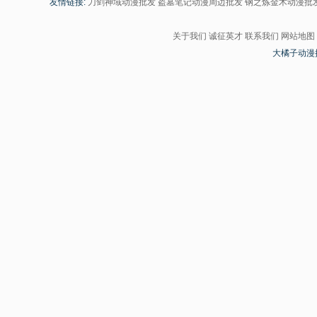
友情链接:
刀剑神域动漫批发
盗墓笔记动漫周边批发
钢之炼金术动漫批
关于我们
诚征英才
联系我们
网站地图
大橘子动漫