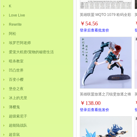
K
英雄联盟 MQTO 1079 欧码全彩
Love Live
￥54.56
Rewrite
印花短袖T恤-2XS-4XL共9个码
登录后查看批发价
阿松
埃罗芒阿老师
爱宠大机密/宠物的秘密生活
暗杀教室
凹凸世界
百变小樱
堡垒之夜
英雄联盟放逐之刃锐雯放逐之锋
冰上的尤里
￥138.00
状态盒装手办15CM一箱12个
薄樱鬼
登录后查看批发价
超级索尼子
超能陆战队
超音鼠