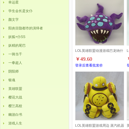
幸运星
学生会长是女仆
颜文字
阳炎目隐都市的演绎者
妖狐×仆SS
妖精的尾巴
LOL英雄联盟动漫游戏巴龙纳什
一骑当千
￥49.60
男爵大龙卡通毛绒公仔抱枕
一拳超人
登录后查看批发价
阴阳师
40X45CM重约300g
银魂
英雄联盟
樱花大战
樱兰高校
幽游白书
游戏人生
LOL英雄联盟游戏周边 蒸汽机器