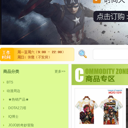
商品分类
更多>>
BTS
动漫周边
★热销产品★
DOTA2刀塔
IQ博士
JOJO的奇妙冒险