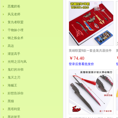
22CM
恶魔奶爸
风见老师
复仇者联盟
干物妹小埋
钢之炼金术
高达
英雄联盟9款一套盒装兵器挂件
灌篮高手
￥74.40
B款
光明之泪与风
登录后查看批发价
鬼灯的冷彻
鬼灭之刃
海贼王
好想告诉你
黑猫
黑塔利亚
黑岩射手