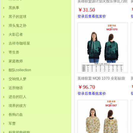
英雄联盟源计划火按压弹出刀削
黑执事
￥31.50
武器合金兵器摆件 22CM 130G
登录后查看批发价
黑子的篮球
滑头鬼之孙
火影忍者
吉祥寺咖啡屋
寄生兽
家庭教师
舰队collection
英雄联盟 MQB 1070 全彩贴袋
交响情人梦
￥96.70
近所物语
长袖外套头套带帽子无拉链嘻哈
登录后查看批发价
进击的巨人
卫衣2XS-4XL一共9个码
境界的彼方
咎狗の血
军曹
科学超电磁炮