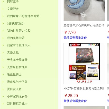
网球王子
文豪野犬
我的妹妹不可能这么可爱
我的朋友很少
魔兽世界炉石传说炉石毛绒公仔
我的世界苦力怕JJ
￥7.70
挂件10CM
登录后查看批发价
我的英雄学院
我家有个狐仙大人
无爱之战
无头骑士异闻录
无限斯特拉托斯
吸血鬼骑士
吸血鬼与十字架
HK079-英雄联盟亚索与瑞文PU
夏目友人帐
￥25.20
小林家的龙女仆
二折短款钱包
登录后查看批发价
新世纪福音战士