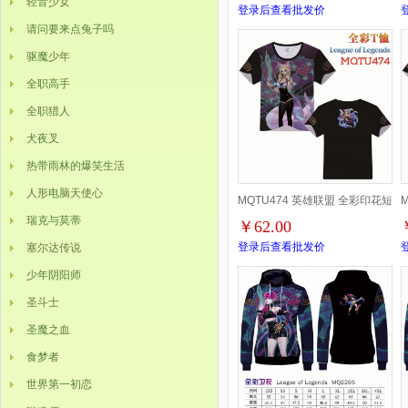
轻音少女
登录后查看批发价
请问要来点兔子吗
驱魔少年
全职高手
全职猎人
犬夜叉
热带雨林的爆笑生活
人形电脑天使心
MQTU474 英雄联盟 全彩印花短
瑞克与莫蒂
￥62.00
袖T恤 S M L XL XXL XXXL
袖
登录后查看批发价
塞尔达传说
少年阴阳师
圣斗士
圣魔之血
食梦者
世界第一初恋