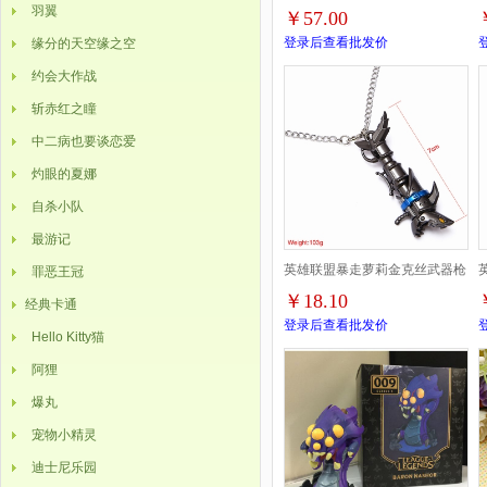
羽翼
￥57.00
人布里茨毛绒玩具公仔高约
登录后查看批发价
缘分的天空缘之空
33CM
约会大作战
斩赤红之瞳
中二病也要谈恋爱
灼眼的夏娜
自杀小队
最游记
英雄联盟暴走萝莉金克丝武器枪
罪恶王冠
￥18.10
经典卡通
色项链
登录后查看批发价
Hello Kitty猫
阿狸
爆丸
宠物小精灵
迪士尼乐园