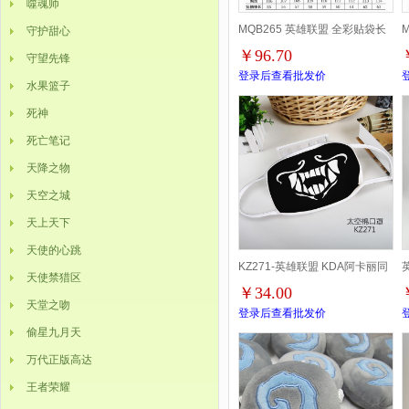
噬魂师
MQB265 英雄联盟 全彩贴袋长
守护甜心
￥96.70
守望先锋
袖外套头套带帽子无拉链嘻哈卫
登录后查看批发价
水果篮子
衣XXS-XXXXL一共9个码
死神
死亡笔记
天降之物
天空之城
天上天下
天使的心跳
KZ271-英雄联盟 KDA阿卡丽同
天使禁猎区
￥34.00
款 游戏彩印太空棉口罩 5个起批
天堂之吻
登录后查看批发价
偷星九月天
道
万代正版高达
王者荣耀