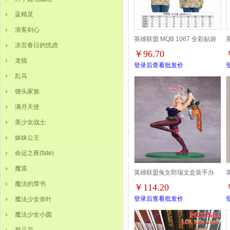
蓝精灵
浪客剑心
英雄联盟 MQB 1067 全彩贴袋
凉宫春日的忧虑
￥96.70
长袖外套头套带帽子无拉链嘻哈
龙猫
登录后查看批发价
乱马
卫衣2XS-4XL一共9个码
馒头家族
满月天使
美少女战士
妹妹公主
命运之夜(fate)
魔笛
英雄联盟兔女郎瑞文盒装手办
魔法的禁书
￥114.20
19.5CM一箱32个
登录后查看批发价
魔法少女奈叶
魔法少女小圆