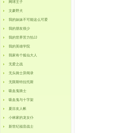
网球王子
文豪野犬
我的妹妹不可能这么可爱
我的朋友很少
我的世界苦力怕JJ
我的英雄学院
我家有个狐仙大人
无爱之战
无头骑士异闻录
无限斯特拉托斯
吸血鬼骑士
吸血鬼与十字架
夏目友人帐
小林家的龙女仆
新世纪福音战士