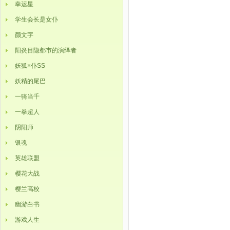
幸运星
学生会长是女仆
颜文字
阳炎目隐都市的演绎者
妖狐×仆SS
妖精的尾巴
一骑当千
一拳超人
阴阳师
银魂
英雄联盟
樱花大战
樱兰高校
幽游白书
游戏人生