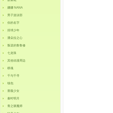
那朵花
娜娜 NANA
男子游泳部
你的名字
排球少年
潘朵拉之心
叛逆的鲁鲁修
七龙珠
其他动漫周边
棋魂
千与千寻
钱包
蔷薇少女
秦时明月
青之驱魔师