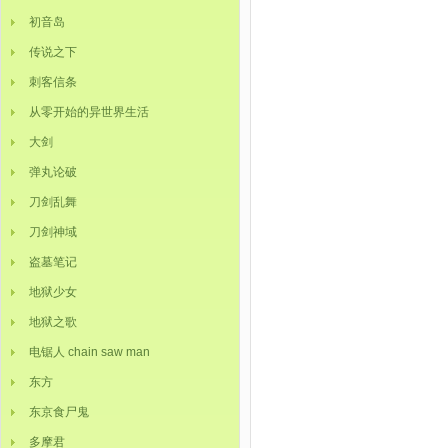
初音岛
传说之下
刺客信条
从零开始的异世界生活
大剑
弹丸论破
刀剑乱舞
刀剑神域
盗墓笔记
地狱少女
地狱之歌
电锯人 chain saw man
东方
东京食尸鬼
多摩君