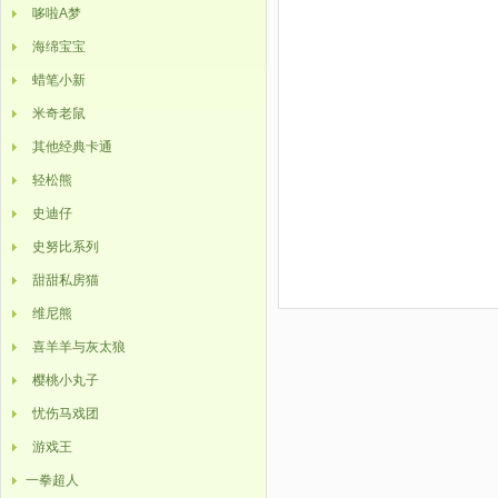
哆啦A梦
海绵宝宝
蜡笔小新
米奇老鼠
其他经典卡通
轻松熊
史迪仔
史努比系列
甜甜私房猫
维尼熊
喜羊羊与灰太狼
樱桃小丸子
忧伤马戏团
游戏王
一拳超人