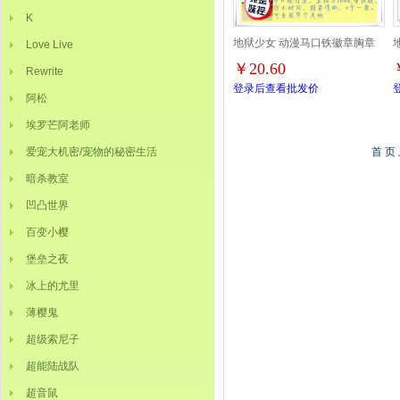
K
地狱少女 动漫马口铁徽章胸章
Love Live
￥20.60
Rewrite
圆形布纹胸针 8款一套 58MM
登录后查看批发价
阿松
埃罗芒阿老师
爱宠大机密/宠物的秘密生活
首 页
暗杀教室
凹凸世界
百变小樱
堡垒之夜
冰上的尤里
薄樱鬼
超级索尼子
超能陆战队
超音鼠