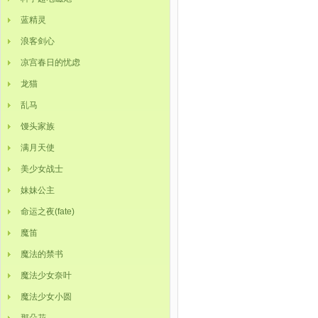
蓝精灵
浪客剑心
凉宫春日的忧虑
龙猫
乱马
馒头家族
满月天使
美少女战士
妹妹公主
命运之夜(fate)
魔笛
魔法的禁书
魔法少女奈叶
魔法少女小圆