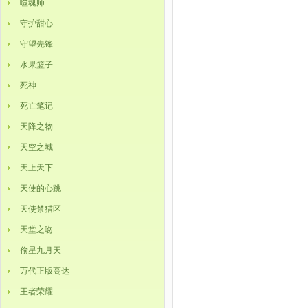
噬魂师
守护甜心
守望先锋
水果篮子
死神
死亡笔记
天降之物
天空之城
天上天下
天使的心跳
天使禁猎区
天堂之吻
偷星九月天
万代正版高达
王者荣耀