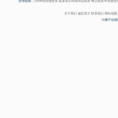
友情链接:
刀剑神域动漫批发
盗墓笔记动漫周边批发
钢之炼金术动漫批
关于我们
诚征英才
联系我们
网站地图
大橘子动漫