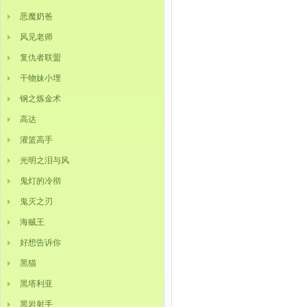
恶魔奶爸
风见老师
复仇者联盟
干物妹小埋
钢之炼金术
高达
灌篮高手
光明之泪与风
鬼灯的冷彻
鬼灭之刃
海贼王
好想告诉你
黑猫
黑塔利亚
黑岩射手