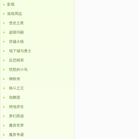
影视
游戏周边
堡垒之夜
超级玛丽
穿越火线
地下城与勇士
反恐精英
愤怒的小鸟
钢铁侠
格斗之王
劲舞团
绝地求生
梦幻西游
魔兽世界
魔兽争霸