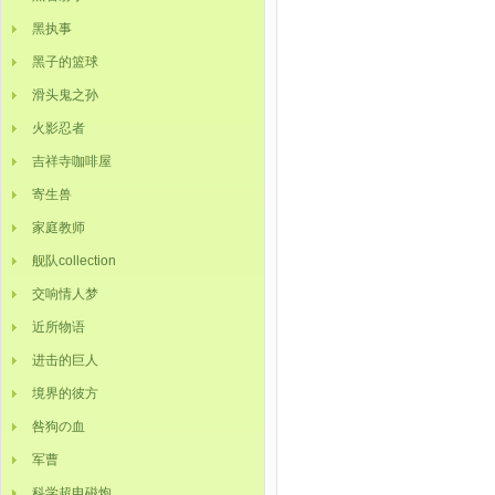
黑执事
黑子的篮球
滑头鬼之孙
火影忍者
吉祥寺咖啡屋
寄生兽
家庭教师
舰队collection
交响情人梦
近所物语
进击的巨人
境界的彼方
咎狗の血
军曹
科学超电磁炮