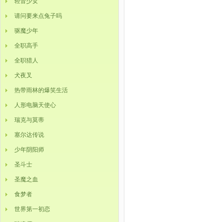
轻音少女
请问要来点兔子吗
驱魔少年
全职高手
全职猎人
犬夜叉
热带雨林的爆笑生活
人形电脑天使心
瑞克与莫蒂
塞尔达传说
少年阴阳师
圣斗士
圣魔之血
食梦者
世界第一初恋