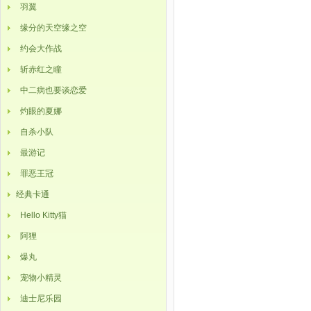
羽翼
缘分的天空缘之空
约会大作战
斩赤红之瞳
中二病也要谈恋爱
灼眼的夏娜
自杀小队
最游记
罪恶王冠
经典卡通
Hello Kitty猫
阿狸
爆丸
宠物小精灵
迪士尼乐园