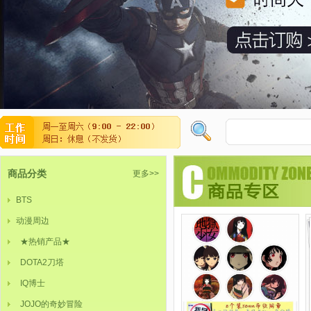
商品分类
更多>>
BTS
动漫周边
★热销产品★
DOTA2刀塔
IQ博士
JOJO的奇妙冒险