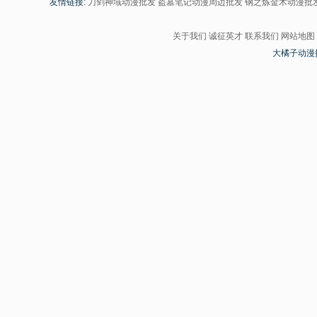
友情链接:
刀剑神域动漫批发
盗墓笔记动漫周边批发
钢之炼金术动漫批
关于我们
诚征英才
联系我们
网站地图
大橘子动漫