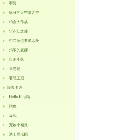
羽翼
缘分的天空缘之空
约会大作战
斩赤红之瞳
中二病也要谈恋爱
灼眼的夏娜
自杀小队
最游记
罪恶王冠
经典卡通
Hello Kitty猫
阿狸
爆丸
宠物小精灵
迪士尼乐园