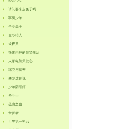
轻音少女
请问要来点兔子吗
驱魔少年
全职高手
全职猎人
犬夜叉
热带雨林的爆笑生活
人形电脑天使心
瑞克与莫蒂
塞尔达传说
少年阴阳师
圣斗士
圣魔之血
食梦者
世界第一初恋