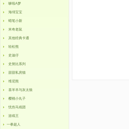
哆啦A梦
海绵宝宝
蜡笔小新
米奇老鼠
其他经典卡通
轻松熊
史迪仔
史努比系列
甜甜私房猫
维尼熊
喜羊羊与灰太狼
樱桃小丸子
忧伤马戏团
游戏王
一拳超人