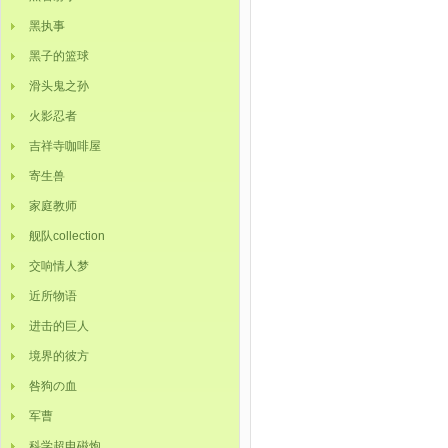
黑执事
黑子的篮球
滑头鬼之孙
火影忍者
吉祥寺咖啡屋
寄生兽
家庭教师
舰队collection
交响情人梦
近所物语
进击的巨人
境界的彼方
咎狗の血
军曹
科学超电磁炮