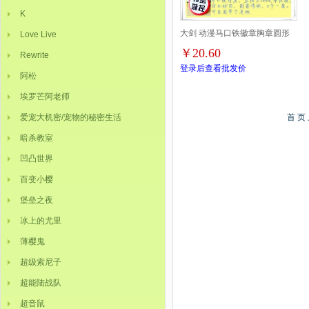
K
大剑 动漫马口铁徽章胸章圆形
Love Live
￥20.60
Rewrite
布纹胸针 8款一套 58MM
登录后查看批发价
阿松
埃罗芒阿老师
爱宠大机密/宠物的秘密生活
首 页
暗杀教室
凹凸世界
百变小樱
堡垒之夜
冰上的尤里
薄樱鬼
超级索尼子
超能陆战队
超音鼠