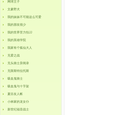
网球王子
文豪野犬
我的妹妹不可能这么可爱
我的朋友很少
我的世界苦力怕JJ
我的英雄学院
我家有个狐仙大人
无爱之战
无头骑士异闻录
无限斯特拉托斯
吸血鬼骑士
吸血鬼与十字架
夏目友人帐
小林家的龙女仆
新世纪福音战士