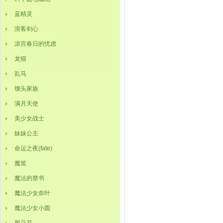
蓝精灵
浪客剑心
凉宫春日的忧虑
龙猫
乱马
馒头家族
满月天使
美少女战士
妹妹公主
命运之夜(fate)
魔笛
魔法的禁书
魔法少女奈叶
魔法少女小圆