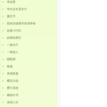
幸运星
学生会长是女仆
颜文字
阳炎目隐都市的演绎者
妖狐×仆SS
妖精的尾巴
一骑当千
一拳超人
阴阳师
银魂
英雄联盟
樱花大战
樱兰高校
幽游白书
游戏人生