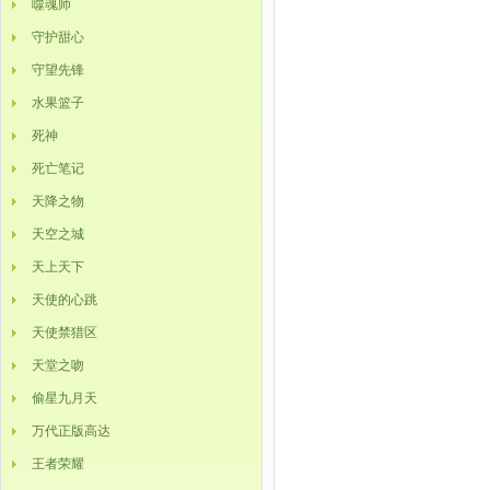
噬魂师
守护甜心
守望先锋
水果篮子
死神
死亡笔记
天降之物
天空之城
天上天下
天使的心跳
天使禁猎区
天堂之吻
偷星九月天
万代正版高达
王者荣耀