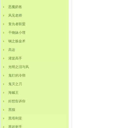
恶魔奶爸
风见老师
复仇者联盟
干物妹小埋
钢之炼金术
高达
灌篮高手
光明之泪与风
鬼灯的冷彻
鬼灭之刃
海贼王
好想告诉你
黑猫
黑塔利亚
黑岩射手