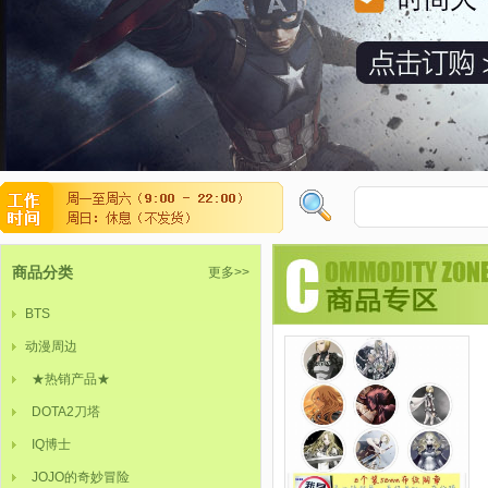
商品分类
更多>>
BTS
动漫周边
★热销产品★
DOTA2刀塔
IQ博士
JOJO的奇妙冒险