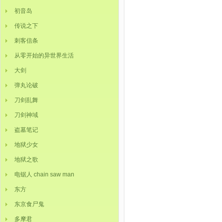
初音岛
传说之下
刺客信条
从零开始的异世界生活
大剑
弹丸论破
刀剑乱舞
刀剑神域
盗墓笔记
地狱少女
地狱之歌
电锯人 chain saw man
东方
东京食尸鬼
多摩君