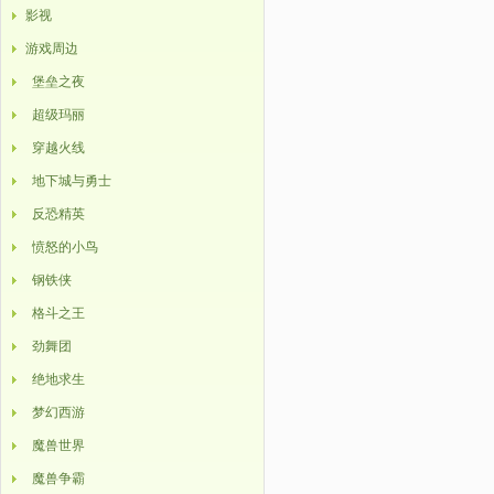
影视
游戏周边
堡垒之夜
超级玛丽
穿越火线
地下城与勇士
反恐精英
愤怒的小鸟
钢铁侠
格斗之王
劲舞团
绝地求生
梦幻西游
魔兽世界
魔兽争霸