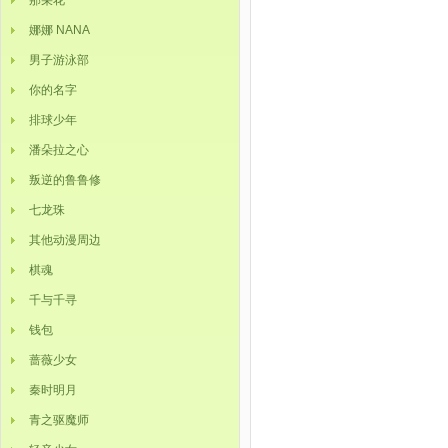
那朵花
娜娜 NANA
男子游泳部
你的名字
排球少年
潘朵拉之心
叛逆的鲁鲁修
七龙珠
其他动漫周边
棋魂
千与千寻
钱包
蔷薇少女
秦时明月
青之驱魔师