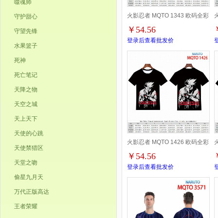
噬魂师
火影忍者 MQTO 1343 欧码全彩
守护甜心
￥54.56
守望先锋
印花短袖T恤-2XS-4XL共9个码
登录后查看批发价
水果篮子
死神
死亡笔记
天降之物
天空之城
天上天下
天使的心跳
火影忍者 MQTO 1426 欧码全彩
天使禁猎区
￥54.56
印花短袖T恤-2XS-4XL共9个码
天堂之吻
登录后查看批发价
偷星九月天
万代正版高达
王者荣耀