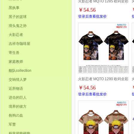
火影忍者 MQTO 1285 欧码全彩
黑执事
￥54.56
印花短袖T恤-2XS-4XL共9个码
登录后查看批发价
黑子的篮球
滑头鬼之孙
火影忍者
吉祥寺咖啡屋
寄生兽
家庭教师
舰队collection
火影忍者 MQTO 1290 欧码全彩
交响情人梦
￥54.56
近所物语
印花短袖T恤-2XS-4XL共9个码
登录后查看批发价
进击的巨人
境界的彼方
咎狗の血
军曹
科学超电磁炮