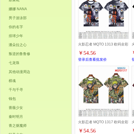
那朵花
娜娜 NANA
男子游泳部
你的名字
排球少年
火影忍者 MQTO 1313 欧码全彩
潘朵拉之心
￥54.56
叛逆的鲁鲁修
印花短袖T恤-2XS-4XL共9个码
登录后查看批发价
七龙珠
其他动漫周边
棋魂
千与千寻
钱包
蔷薇少女
秦时明月
火影忍者 MQTO 1317 欧码全彩
青之驱魔师
￥54.56
印花短袖T恤-2XS-4XL共9个码