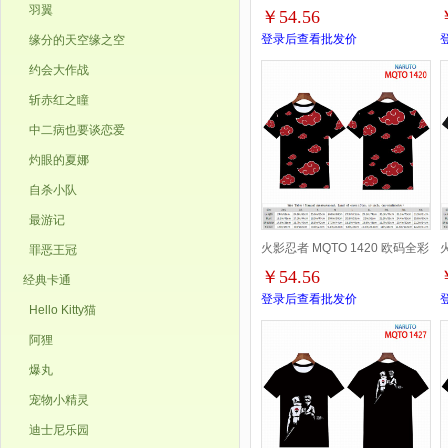
羽翼
￥54.56
印花短袖T恤-2XS-4XL共9个码
登录后查看批发价
缘分的天空缘之空
约会大作战
斩赤红之瞳
中二病也要谈恋爱
灼眼的夏娜
自杀小队
最游记
火影忍者 MQTO 1420 欧码全彩
罪恶王冠
￥54.56
经典卡通
印花短袖T恤-2XS-4XL共9个码
登录后查看批发价
Hello Kitty猫
阿狸
爆丸
宠物小精灵
迪士尼乐园