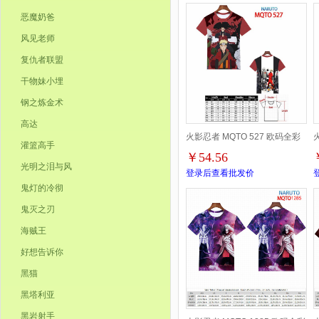
恶魔奶爸
风见老师
复仇者联盟
干物妹小埋
钢之炼金术
高达
火影忍者 MQTO 527 欧码全彩
灌篮高手
￥54.56
印花短袖T恤-XXS-4XL共9个码
光明之泪与风
登录后查看批发价
鬼灯的冷彻
鬼灭之刃
海贼王
好想告诉你
黑猫
黑塔利亚
黑岩射手