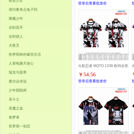
轻音少女
登录后查看批发价
请问要来点兔子吗
驱魔少年
全职高手
全职猎人
犬夜叉
热带雨林的爆笑生活
人形电脑天使心
火影忍者 MQTO 1336 欧码全彩
瑞克与莫蒂
￥54.56
印花短袖T恤-2XS-4XL共9个码
登录后查看批发价
塞尔达传说
少年阴阳师
圣斗士
圣魔之血
食梦者
世界第一初恋