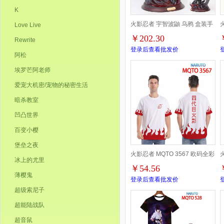
K
火影忍者 宇智波鼬 乌鸦 盒装手
Love Live
￥202.30
Rewrite
办摆件模型 22X18X30CM
登录后查看批发价
阿松
1.04KG 一箱16个
埃罗芒阿老师
爱宠大机密/宠物的秘密生活
暗杀教室
凹凸世界
百变小樱
堡垒之夜
火影忍者 MQTO 3567 欧码全彩
冰上的尤里
￥54.56
印花短袖T恤-2XS-4XL共9个码
薄樱鬼
登录后查看批发价
超级索尼子
超能陆战队
超音鼠