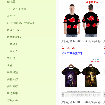
幸运星
学生会长是女仆
颜文字
阳炎目隐都市的演绎者
妖狐×仆SS
妖精的尾巴
火影忍者 MQTO 3565 欧码全彩
一骑当千
￥54.56
印花短袖T恤-2XS-4XL共9个码
一拳超人
登录后查看批发价
阴阳师
银魂
英雄联盟
樱花大战
樱兰高校
幽游白书
游戏人生
火影忍者 MQTO 1284 欧码全彩