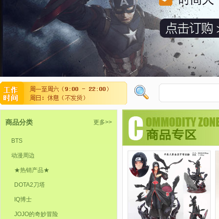
商品分类
更多>>
BTS
动漫周边
★热销产品★
DOTA2刀塔
IQ博士
JOJO的奇妙冒险