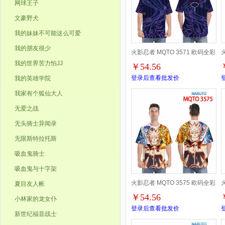
网球王子
文豪野犬
我的妹妹不可能这么可爱
我的朋友很少
火影忍者 MQTO 3571 欧码全彩
我的世界苦力怕JJ
￥54.56
印花短袖T恤-2XS-4XL共9个码
登录后查看批发价
我的英雄学院
我家有个狐仙大人
无爱之战
无头骑士异闻录
无限斯特拉托斯
吸血鬼骑士
吸血鬼与十字架
火影忍者 MQTO 3575 欧码全彩
夏目友人帐
￥54.56
小林家的龙女仆
印花短袖T恤-2XS-4XL共9个码
登录后查看批发价
新世纪福音战士