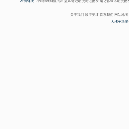
友情链接:
刀剑神域动漫批发
盗墓笔记动漫周边批发
钢之炼金术动漫批
关于我们
诚征英才
联系我们
网站地图
大橘子动漫