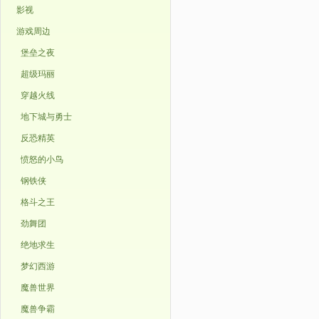
影视
游戏周边
堡垒之夜
超级玛丽
穿越火线
地下城与勇士
反恐精英
愤怒的小鸟
钢铁侠
格斗之王
劲舞团
绝地求生
梦幻西游
魔兽世界
魔兽争霸