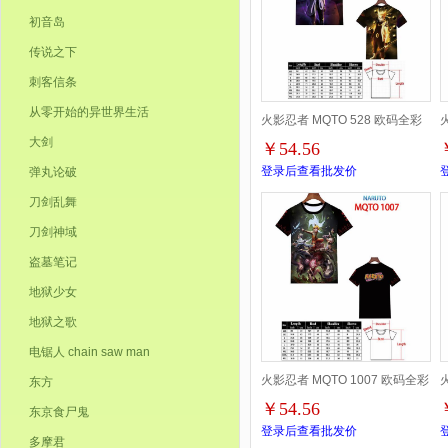
初音岛
传说之下
刺客信条
从零开始的异世界生活
火影忍者 MQTO 528 欧码全彩
大剑
￥54.56
印花短袖T恤-XXS-4XL共9个码
登录后查看批发价
弹丸论破
刀剑乱舞
刀剑神域
盗墓笔记
地狱少女
地狱之歌
电锯人 chain saw man
火影忍者 MQTO 1007 欧码全彩
东方
￥54.56
东京食尸鬼
印花短袖T恤-XXS-4XL共9个码
登录后查看批发价
多摩君