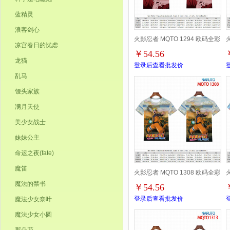
蓝精灵
浪客剑心
火影忍者 MQTO 1294 欧码全彩
凉宫春日的忧虑
￥54.56
印花短袖T恤-2XS-4XL共9个码
龙猫
登录后查看批发价
乱马
馒头家族
满月天使
美少女战士
妹妹公主
命运之夜(fate)
魔笛
火影忍者 MQTO 1308 欧码全彩
魔法的禁书
￥54.56
印花短袖T恤-2XS-4XL共9个码
登录后查看批发价
魔法少女奈叶
魔法少女小圆