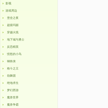
影视
游戏周边
堡垒之夜
超级玛丽
穿越火线
地下城与勇士
反恐精英
愤怒的小鸟
钢铁侠
格斗之王
劲舞团
绝地求生
梦幻西游
魔兽世界
魔兽争霸