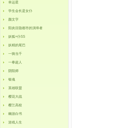
幸运星
学生会长是女仆
颜文字
阳炎目隐都市的演绎者
妖狐×仆SS
妖精的尾巴
一骑当千
一拳超人
阴阳师
银魂
英雄联盟
樱花大战
樱兰高校
幽游白书
游戏人生