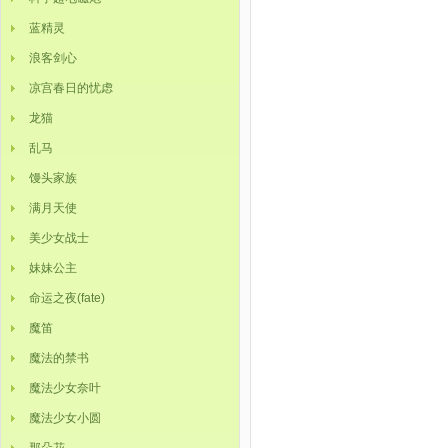
蓝精灵
浪客剑心
凉宫春日的忧虑
龙猫
乱马
馒头家族
满月天使
美少女战士
妹妹公主
命运之夜(fate)
魔笛
魔法的禁书
魔法少女奈叶
魔法少女小圆