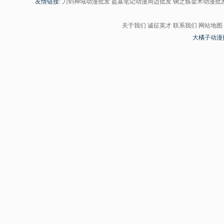
友情链接:
刀剑神域动漫批发
盗墓笔记动漫周边批发
钢之炼金术动漫批
关于我们
诚征英才
联系我们
网站地图
大橘子动漫