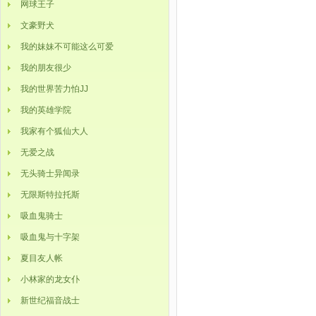
网球王子
文豪野犬
我的妹妹不可能这么可爱
我的朋友很少
我的世界苦力怕JJ
我的英雄学院
我家有个狐仙大人
无爱之战
无头骑士异闻录
无限斯特拉托斯
吸血鬼骑士
吸血鬼与十字架
夏目友人帐
小林家的龙女仆
新世纪福音战士