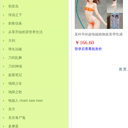
初音岛
传说之下
刺客信条
从零开始的异世界生活
某科学的超电磁炮御坂美琴性感
大剑
￥166.60
泳装版盒装手办28CM
登录后查看批发价
弹丸论破
刀剑乱舞
刀剑神域
首 页
盗墓笔记
地狱少女
地狱之歌
电锯人 chain saw man
东方
东京食尸鬼
多摩君