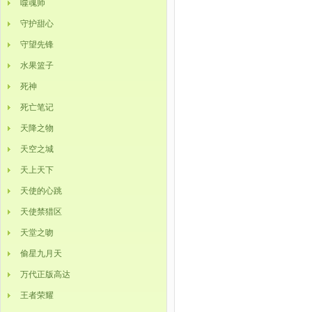
噬魂师
守护甜心
守望先锋
水果篮子
死神
死亡笔记
天降之物
天空之城
天上天下
天使的心跳
天使禁猎区
天堂之吻
偷星九月天
万代正版高达
王者荣耀