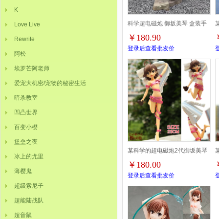
K
科学超电磁炮 御坂美琴 盒装手
Love Live
￥180.90
Rewrite
办摆件模型 高24CM 一箱24个
登录后查看批发价
阿松
埃罗芒阿老师
爱宠大机密/宠物的秘密生活
暗杀教室
凹凸世界
百变小樱
堡垒之夜
某科学的超电磁炮2代御坂美琴
冰上的尤里
￥180.00
Q版红色盒装手办23CM
薄樱鬼
登录后查看批发价
超级索尼子
超能陆战队
超音鼠