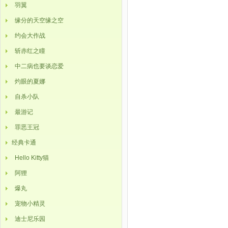
羽翼
缘分的天空缘之空
约会大作战
斩赤红之瞳
中二病也要谈恋爱
灼眼的夏娜
自杀小队
最游记
罪恶王冠
经典卡通
Hello Kitty猫
阿狸
爆丸
宠物小精灵
迪士尼乐园