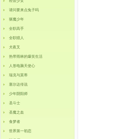
轻音少女
请问要来点兔子吗
驱魔少年
全职高手
全职猎人
犬夜叉
热带雨林的爆笑生活
人形电脑天使心
瑞克与莫蒂
塞尔达传说
少年阴阳师
圣斗士
圣魔之血
食梦者
世界第一初恋