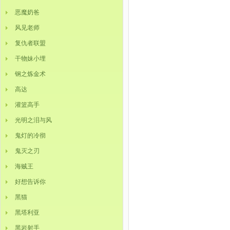
恶魔奶爸
风见老师
复仇者联盟
干物妹小埋
钢之炼金术
高达
灌篮高手
光明之泪与风
鬼灯的冷彻
鬼灭之刃
海贼王
好想告诉你
黑猫
黑塔利亚
黑岩射手