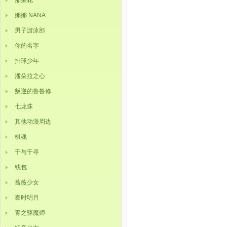
那朵花
娜娜 NANA
男子游泳部
你的名字
排球少年
潘朵拉之心
叛逆的鲁鲁修
七龙珠
其他动漫周边
棋魂
千与千寻
钱包
蔷薇少女
秦时明月
青之驱魔师