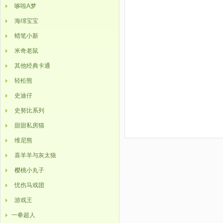
哆啦A梦
海绵宝宝
蜡笔小新
米奇老鼠
其他经典卡通
轻松熊
史迪仔
史努比系列
甜甜私房猫
维尼熊
喜羊羊与灰太狼
樱桃小丸子
忧伤马戏团
游戏王
一拳超人