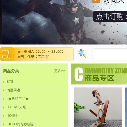
商品分类
更多>>
BTS
动漫周边
★热销产品★
DOTA2刀塔
IQ博士
JOJO的奇妙冒险