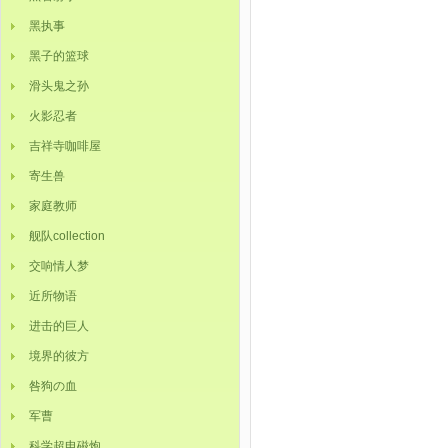
黑执事
黑子的篮球
滑头鬼之孙
火影忍者
吉祥寺咖啡屋
寄生兽
家庭教师
舰队collection
交响情人梦
近所物语
进击的巨人
境界的彼方
咎狗の血
军曹
科学超电磁炮