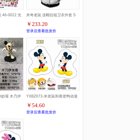
6-0022 光
米奇老鼠 连帽拉链卫衣外套 S
￥233.20
10包起批
M L XL XXL XXXL XXXXL
价
登录后查看批发价
XXXXXL 提前三天预定 2件起批
妙妙屋 木乃伊
YXBZ073-米老鼠和唐老鸭动漫
￥54.60
11.5CM
百变异形抱枕 40X50
价
登录后查看批发价
个