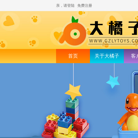
亲，请登陆
免费注册
首页
关于大橘子
客