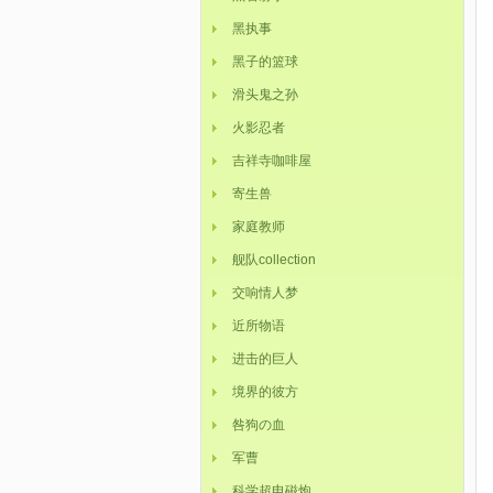
黑执事
黑子的篮球
滑头鬼之孙
火影忍者
吉祥寺咖啡屋
寄生兽
家庭教师
舰队collection
交响情人梦
近所物语
进击的巨人
境界的彼方
咎狗の血
军曹
科学超电磁炮