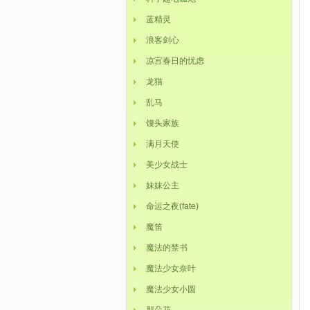
蓝精灵
浪客剑心
凉宫春日的忧虑
龙猫
乱马
馒头家族
满月天使
美少女战士
妹妹公主
命运之夜(fate)
魔笛
魔法的禁书
魔法少女奈叶
魔法少女小圆