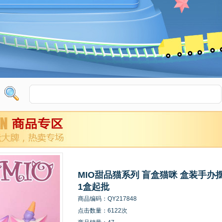
MIO甜品猫系列 盲盒猫咪 盒装手办摆
1盒起批
商品编码：QY217848
点击数量：6122次