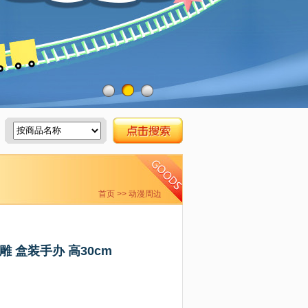
首页
>> 动漫周边
雕 盒装手办 高30cm